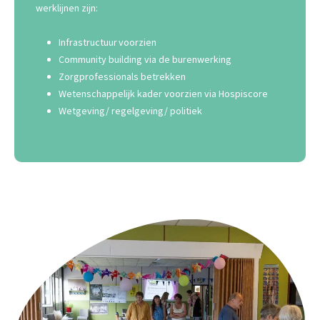
werklijnen zijn:
Infrastructuur voorzien
Community building​ via de burenwerking
Zorgprofessionals​ betrekken
Wetenschappelijk kader voorzien via Hospiscore
Wetgeving/ regelgeving/ politiek