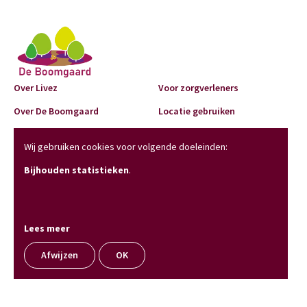
Over Livez
Voor zorgverleners
Over De Boomgaard
Locatie gebruiken
Help mee
Nieuws
Wij gebruiken cookies voor volgende doeleinden:
Kalender
Contact
Bijhouden statistieken
.
Voor buurtbewoners
Volg ons
Lees meer
Op de hoogte blijven?
Afwijzen
OK
Blijf op de hoogte van onze aciviteiten en plannen.